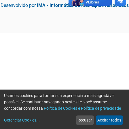
Desenvolvido por
IMA - Informática de Municípios Associados
Usamos cookies para tornar sua experiência a mais agradável
possível. Se continuar navegando neste site, você assume
concordar com nossa
Política de Cookies e Política de privacidade
home
build_circle
event
web
more_horiz
Erro ao enviar informações, por favor tente novamente
Gerenciar Cookies
...
Recusar
Aceitar todos
Início
Serviços
Eventos
Notícias
Mais