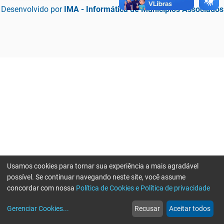
Desenvolvido por
IMA - Informática de Municípios Associados
Usamos cookies para tornar sua experiência a mais agradável
possível. Se continuar navegando neste site, você assume
concordar com nossa
Política de Cookies e Política de privacidade
home
build_circle
event
web
more_horiz
Erro ao enviar informações, por favor tente novamente
Gerenciar Cookies
...
Recusar
Aceitar todos
Início
Serviços
Eventos
Notícias
Mais