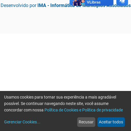
Desenvolvido por
IMA - Informática de Municípios Associados
Usamos cookies para tornar sua experiência a mais agradável
possível. Se continuar navegando neste site, você assume
concordar com nossa
Política de Cookies e Política de privacidade
home
build_circle
event
web
more_horiz
Erro ao enviar informações, por favor tente novamente
Gerenciar Cookies
...
Recusar
Aceitar todos
Início
Serviços
Eventos
Notícias
Mais