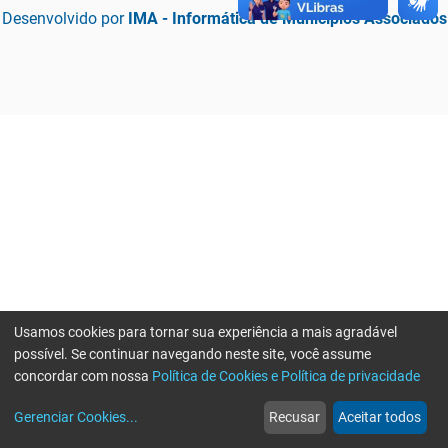
Desenvolvido por
IMA - Informática de Municípios Associados
Usamos cookies para tornar sua experiência a mais agradável
possível. Se continuar navegando neste site, você assume
concordar com nossa
Política de Cookies e Política de privacidade
home
build_circle
event
web
more_horiz
Erro ao enviar informações, por favor tente novamente
Gerenciar Cookies
...
Recusar
Aceitar todos
Início
Serviços
Eventos
Notícias
Mais