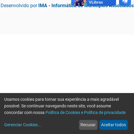
Desenvolvido por
IMA - Informática de Municípios Associados
Usamos cookies para tornar sua experiência a mais agradável
possível. Se continuar navegando neste site, você assume
concordar com nossa
Política de Cookies e Política de privacidade
home
build_circle
event
web
more_horiz
Erro ao enviar informações, por favor tente novamente
Gerenciar Cookies
...
Recusar
Aceitar todos
Início
Serviços
Eventos
Notícias
Mais