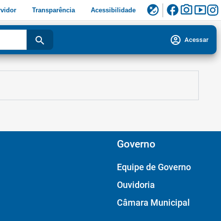
facebook
photo_camera
smart_display
flaky
vidor
Transparência
Acessibilidade
account_circle
search
Acessar
Governo
Equipe de Governo
Ouvidoria
Câmara Municipal