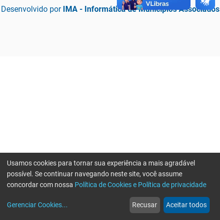
Desenvolvido por
IMA - Informática de Municípios Associados
Usamos cookies para tornar sua experiência a mais agradável
possível. Se continuar navegando neste site, você assume
concordar com nossa
Política de Cookies e Política de privacidade
home
build_circle
event
web
more_horiz
Erro ao enviar informações, por favor tente novamente
Gerenciar Cookies
...
Recusar
Aceitar todos
Início
Serviços
Eventos
Notícias
Mais