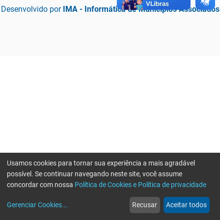
Desenvolvido por
IMA - Informática de Municípios Associados
Usamos cookies para tornar sua experiência a mais agradável
possível. Se continuar navegando neste site, você assume
concordar com nossa
Política de Cookies e Política de privacidade
home
build_circle
event
web
more_horiz
Erro ao enviar informações, por favor tente novamente
Gerenciar Cookies
...
Recusar
Aceitar todos
Início
Serviços
Eventos
Notícias
Mais