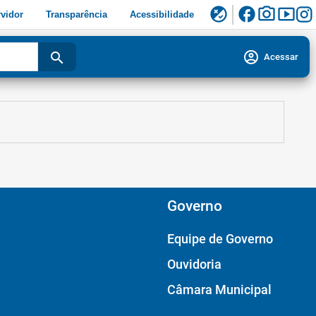
facebook
photo_camera
smart_display
flaky
vidor
Transparência
Acessibilidade
account_circle
search
Acessar
Governo
Equipe de Governo
Ouvidoria
Câmara Municipal