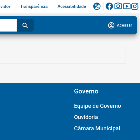
facebook
photo_camera
smart_display
flaky
vidor
Transparência
Acessibilidade
account_circle
search
Acessar
Governo
Equipe de Governo
Ouvidoria
Câmara Municipal