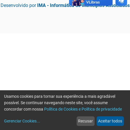
Desenvolvido por
IMA - Informática de Municípios Associados
Usamos cookies para tornar sua experiência a mais agradável
possível. Se continuar navegando neste site, você assume
concordar com nossa
Política de Cookies e Política de privacidade
home
build_circle
event
web
more_horiz
Erro ao enviar informações, por favor tente novamente
Gerenciar Cookies
...
Recusar
Aceitar todos
Início
Serviços
Eventos
Notícias
Mais