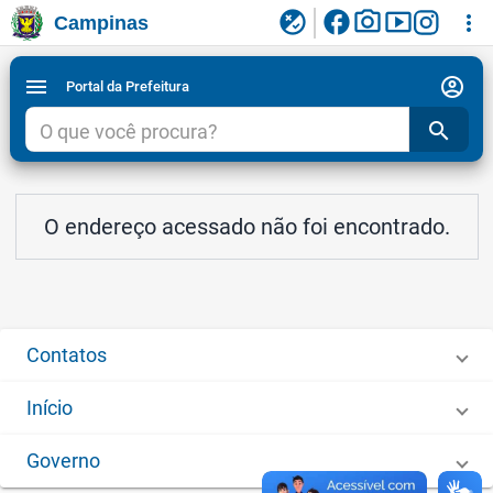
facebook
photo_camera
smart_display
flaky
more_vert
Campinas
Ligar/Desligar contraste visual de tela para
Ir para conteudo
Ir para menu do site da Prefeitura de Campinas
1
2
3
acessibilidade
account_circle
menu
Portal da Prefeitura
search
O endereço acessado não foi encontrado.
Contatos
Início
Governo