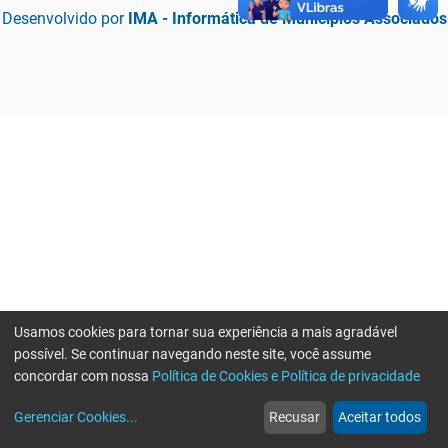
Desenvolvido por
IMA - Informática de Municípios Associados
Usamos cookies para tornar sua experiência a mais agradável
possível. Se continuar navegando neste site, você assume
concordar com nossa
Política de Cookies e Política de privacidade
home
build_circle
event
web
more_horiz
Erro ao enviar informações, por favor tente novamente
Gerenciar Cookies
...
Recusar
Aceitar todos
Início
Serviços
Eventos
Notícias
Mais