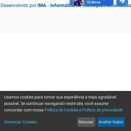
Desenvolvido por
IMA - Informática de Municípios Associados
Usamos cookies para tornar sua experiência a mais agradável
possível. Se continuar navegando neste site, você assume
concordar com nossa
Política de Cookies e Política de privacidade
home
build_circle
event
web
more_horiz
Erro ao enviar informações, por favor tente novamente
Gerenciar Cookies
...
Recusar
Aceitar todos
Início
Serviços
Eventos
Notícias
Mais