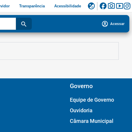
facebook
photo_camera
smart_display
flaky
vidor
Transparência
Acessibilidade
account_circle
search
Acessar
Governo
Equipe de Governo
Ouvidoria
Câmara Municipal