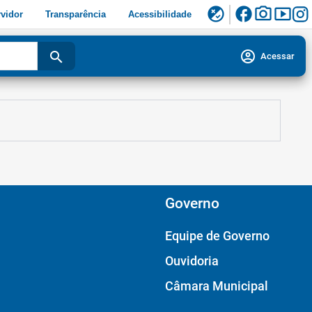
facebook
photo_camera
smart_display
flaky
vidor
Transparência
Acessibilidade
account_circle
search
Acessar
Governo
Equipe de Governo
Ouvidoria
Câmara Municipal