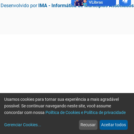
Desenvolvido por
IMA - Informática de Municípios Associados
Usamos cookies para tornar sua experiência a mais agradável
possível. Se continuar navegando neste site, você assume
concordar com nossa
Política de Cookies e Política de privacidade
home
build_circle
event
web
more_horiz
Erro ao enviar informações, por favor tente novamente
Gerenciar Cookies
...
Recusar
Aceitar todos
Início
Serviços
Eventos
Notícias
Mais