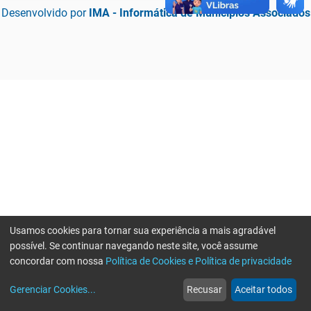
Desenvolvido por
IMA - Informática de Municípios Associados
Usamos cookies para tornar sua experiência a mais agradável
possível. Se continuar navegando neste site, você assume
concordar com nossa
Política de Cookies e Política de privacidade
home
build_circle
event
web
more_horiz
Erro ao enviar informações, por favor tente novamente
Gerenciar Cookies
...
Recusar
Aceitar todos
Início
Serviços
Eventos
Notícias
Mais