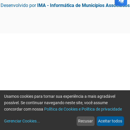
Desenvolvido por
IMA - Informática de Municípios Associados
Usamos cookies para tornar sua experiência a mais agradável
possível. Se continuar navegando neste site, você assume
concordar com nossa
Política de Cookies e Política de privacidade
home
build_circle
event
web
more_horiz
Erro ao enviar informações, por favor tente novamente
Gerenciar Cookies
...
Recusar
Aceitar todos
Início
Serviços
Eventos
Notícias
Mais