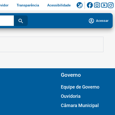
facebook
photo_camera
smart_display
flaky
vidor
Transparência
Acessibilidade
account_circle
search
Acessar
Governo
Equipe de Governo
Ouvidoria
Câmara Municipal