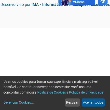
Desenvolvido por
IMA - Informática de Municípios Associados
Usamos cookies para tornar sua experiência a mais agradável
possível. Se continuar navegando neste site, você assume
concordar com nossa
Política de Cookies e Política de privacidade
home
build_circle
event
web
more_horiz
Erro ao enviar informações, por favor tente novamente
Gerenciar Cookies
...
Recusar
Aceitar todos
Início
Serviços
Eventos
Notícias
Mais