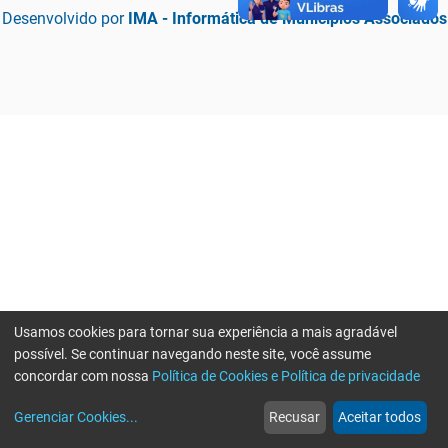
Desenvolvido por
IMA - Informática de Municípios Associados
Usamos cookies para tornar sua experiência a mais agradável
possível. Se continuar navegando neste site, você assume
concordar com nossa
Política de Cookies e Política de privacidade
home
build_circle
event
web
more_horiz
Erro ao enviar informações, por favor tente novamente
Gerenciar Cookies
...
Recusar
Aceitar todos
Início
Serviços
Eventos
Notícias
Mais