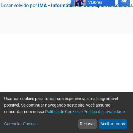
Desenvolvido por
IMA - Informática de Municípios Associados
Usamos cookies para tornar sua experiência a mais agradável
possível. Se continuar navegando neste site, você assume
concordar com nossa
Política de Cookies e Política de privacidade
home
build_circle
event
web
more_horiz
Erro ao enviar informações, por favor tente novamente
Gerenciar Cookies
...
Recusar
Aceitar todos
Início
Serviços
Eventos
Notícias
Mais