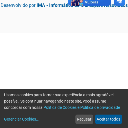
Desenvolvido por
IMA - Informática de Municípios Associados
Usamos cookies para tornar sua experiência a mais agradável
possível. Se continuar navegando neste site, você assume
concordar com nossa
Política de Cookies e Política de privacidade
home
build_circle
event
web
more_horiz
Erro ao enviar informações, por favor tente novamente
Gerenciar Cookies
...
Recusar
Aceitar todos
Início
Serviços
Eventos
Notícias
Mais