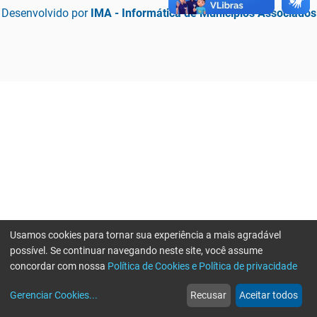
Desenvolvido por
IMA - Informática de Municípios Associados
Usamos cookies para tornar sua experiência a mais agradável
possível. Se continuar navegando neste site, você assume
concordar com nossa
Política de Cookies e Política de privacidade
home
build_circle
event
web
more_horiz
Erro ao enviar informações, por favor tente novamente
Gerenciar Cookies
...
Recusar
Aceitar todos
Início
Serviços
Eventos
Notícias
Mais