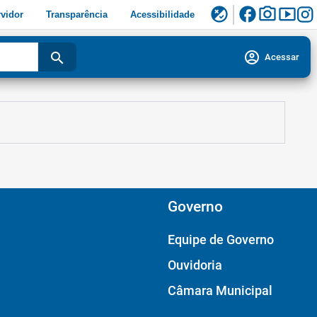
facebook
photo_camera
smart_display
flaky
vidor
Transparência
Acessibilidade
account_circle
search
Acessar
Governo
Equipe de Governo
Ouvidoria
Câmara Municipal