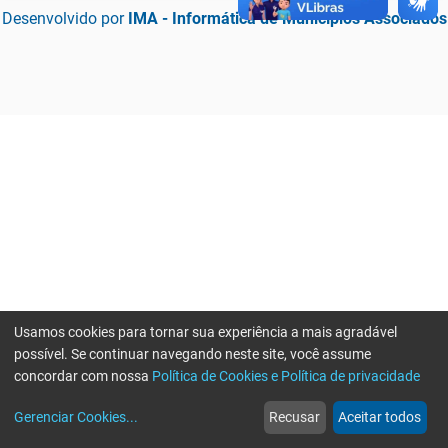
Desenvolvido por
IMA - Informática de Municípios Associados
Usamos cookies para tornar sua experiência a mais agradável
possível. Se continuar navegando neste site, você assume
concordar com nossa
Política de Cookies e Política de privacidade
home
build_circle
event
web
more_horiz
Erro ao enviar informações, por favor tente novamente
Gerenciar Cookies
...
Recusar
Aceitar todos
Início
Serviços
Eventos
Notícias
Mais