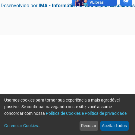
Desenvolvido por
IMA - Informática de Municípios Associados
Usamos cookies para tornar sua experiência a mais agradável
possível. Se continuar navegando neste site, você assume
concordar com nossa
Política de Cookies e Política de privacidade
home
build_circle
event
web
more_horiz
Erro ao enviar informações, por favor tente novamente
Gerenciar Cookies
...
Recusar
Aceitar todos
Início
Serviços
Eventos
Notícias
Mais