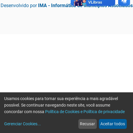
Desenvolvido por
IMA - Informática de Municípios Associados
Usamos cookies para tornar sua experiência a mais agradável
possível. Se continuar navegando neste site, você assume
concordar com nossa
Política de Cookies e Política de privacidade
home
build_circle
event
web
more_horiz
Erro ao enviar informações, por favor tente novamente
Gerenciar Cookies
...
Recusar
Aceitar todos
Início
Serviços
Eventos
Notícias
Mais