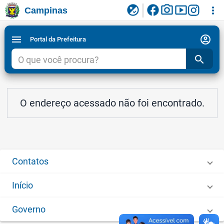
facebook
photo_camera
smart_display
flaky
more_vert
Campinas
Ligar/Desligar contraste visual de tela para
Ir para conteudo
Ir para menu do site da Prefeitura de Campinas
1
2
3
acessibilidade
account_circle
menu
Portal da Prefeitura
search
O endereço acessado não foi encontrado.
Contatos
Início
Governo