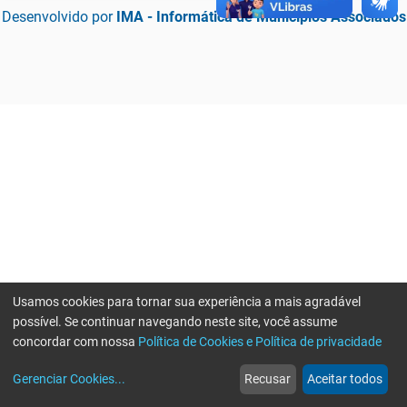
Desenvolvido por
IMA - Informática de Municípios Associados
Usamos cookies para tornar sua experiência a mais agradável
possível. Se continuar navegando neste site, você assume
concordar com nossa
Política de Cookies e Política de privacidade
home
build_circle
event
web
more_horiz
Erro ao enviar informações, por favor tente novamente
Gerenciar Cookies
...
Recusar
Aceitar todos
Início
Serviços
Eventos
Notícias
Mais