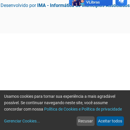
Desenvolvido por
IMA - Informática de Municípios Associados
Usamos cookies para tornar sua experiência a mais agradável
possível. Se continuar navegando neste site, você assume
concordar com nossa
Política de Cookies e Política de privacidade
home
build_circle
event
web
more_horiz
Erro ao enviar informações, por favor tente novamente
Gerenciar Cookies
...
Recusar
Aceitar todos
Início
Serviços
Eventos
Notícias
Mais