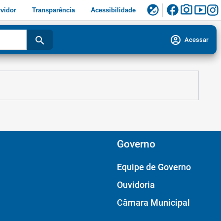
facebook
photo_camera
smart_display
flaky
vidor
Transparência
Acessibilidade
account_circle
search
Acessar
Governo
Equipe de Governo
Ouvidoria
Câmara Municipal