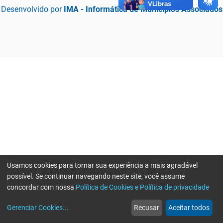
Desenvolvido por
IMA - Informática de Municípios Associados
Usamos cookies para tornar sua experiência a mais agradável
possível. Se continuar navegando neste site, você assume
concordar com nossa
Política de Cookies e Política de privacidade
home
build_circle
event
web
more_horiz
Erro ao enviar informações, por favor tente novamente
Gerenciar Cookies
...
Recusar
Aceitar todos
Início
Serviços
Eventos
Notícias
Mais