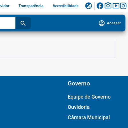
facebook
photo_camera
smart_display
flaky
vidor
Transparência
Acessibilidade
account_circle
search
Acessar
Governo
Equipe de Governo
Ouvidoria
Câmara Municipal