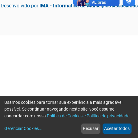
Desenvolvido por
IMA - Informática de Municípios Associados
Usamos cookies para tornar sua experiência a mais agradável
possível. Se continuar navegando neste site, você assume
concordar com nossa
Política de Cookies e Política de privacidade
home
build_circle
event
web
more_horiz
Erro ao enviar informações, por favor tente novamente
Gerenciar Cookies
...
Recusar
Aceitar todos
Início
Serviços
Eventos
Notícias
Mais