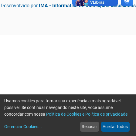
Desenvolvido por
IMA - Informática de Municípios Associados
Usamos cookies para tornar sua experiência a mais agradável
possível. Se continuar navegando neste site, você assume
concordar com nossa
Política de Cookies e Política de privacidade
home
build_circle
event
web
more_horiz
Erro ao enviar informações, por favor tente novamente
Gerenciar Cookies
...
Recusar
Aceitar todos
Início
Serviços
Eventos
Notícias
Mais