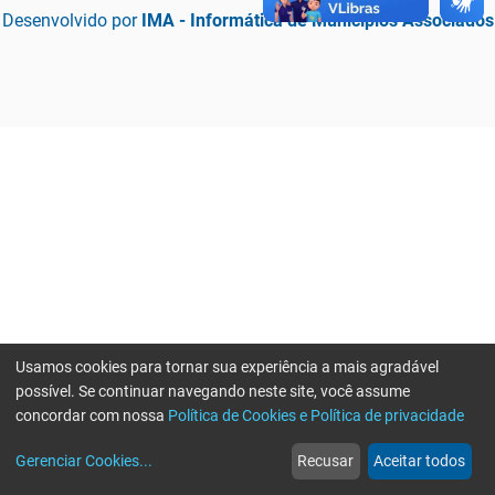
Desenvolvido por
IMA - Informática de Municípios Associados
Usamos cookies para tornar sua experiência a mais agradável
possível. Se continuar navegando neste site, você assume
concordar com nossa
Política de Cookies e Política de privacidade
home
build_circle
event
web
more_horiz
Erro ao enviar informações, por favor tente novamente
Gerenciar Cookies
...
Recusar
Aceitar todos
Início
Serviços
Eventos
Notícias
Mais