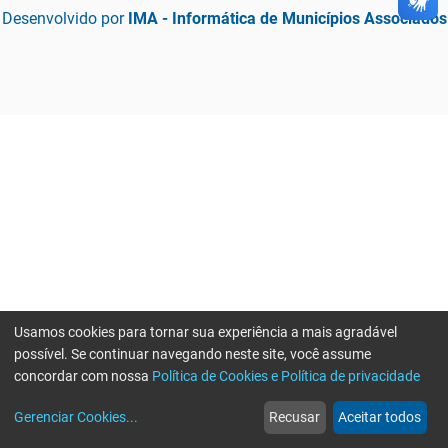
Desenvolvido por
IMA - Informática de Municípios Associados
Usamos cookies para tornar sua experiência a mais agradável
possível. Se continuar navegando neste site, você assume
concordar com nossa
Política de Cookies e Política de privacidade
home
build_circle
event
web
more_horiz
Gerenciar Cookies
...
Recusar
Aceitar todos
Início
Serviços
Eventos
Notícias
Mais