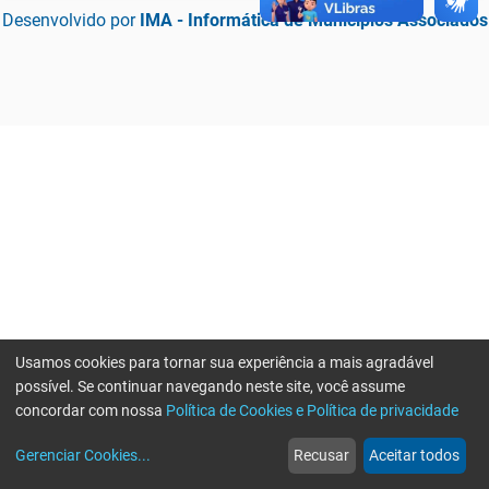
Desenvolvido por
IMA - Informática de Municípios Associados
Usamos cookies para tornar sua experiência a mais agradável
possível. Se continuar navegando neste site, você assume
concordar com nossa
Política de Cookies e Política de privacidade
home
build_circle
event
web
more_horiz
Erro ao enviar informações, por favor tente novamente
Gerenciar Cookies
...
Recusar
Aceitar todos
Início
Serviços
Eventos
Notícias
Mais