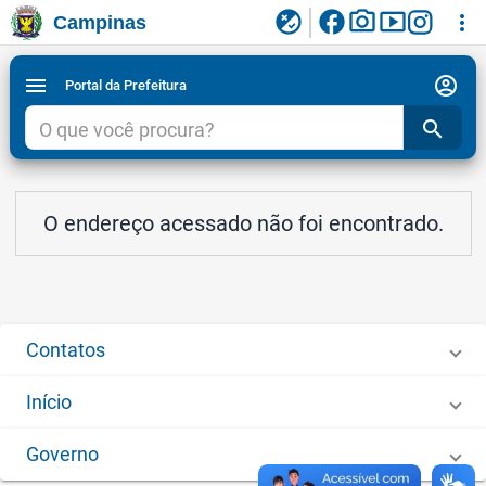
facebook
photo_camera
smart_display
flaky
more_vert
Campinas
Ligar/Desligar contraste visual de tela para
Ir para conteudo
Ir para menu do site da Prefeitura de Campinas
1
2
3
acessibilidade
account_circle
menu
Portal da Prefeitura
search
O endereço acessado não foi encontrado.
Contatos
Início
Governo