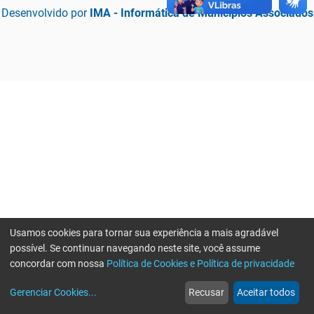
Desenvolvido por
IMA - Informática de Municípios Associados
Usamos cookies para tornar sua experiência a mais agradável
possível. Se continuar navegando neste site, você assume
concordar com nossa
Política de Cookies e Política de privacidade
home
build_circle
event
web
more_horiz
Erro ao enviar informações, por favor tente novamente
Gerenciar Cookies
...
Recusar
Aceitar todos
Início
Serviços
Eventos
Notícias
Mais