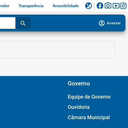
facebook
photo_camera
smart_display
flaky
vidor
Transparência
Acessibilidade
account_circle
search
Acessar
Governo
Equipe de Governo
Ouvidoria
Câmara Municipal