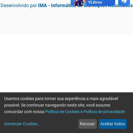
Desenvolvido por
IMA - Informática de Municípios Associados
Usamos cookies para tornar sua experiência a mais agradável
possível. Se continuar navegando neste site, você assume
concordar com nossa
Política de Cookies e Política de privacidade
home
build_circle
event
web
more_horiz
Erro ao enviar informações, por favor tente novamente
Gerenciar Cookies
...
Recusar
Aceitar todos
Início
Serviços
Eventos
Notícias
Mais