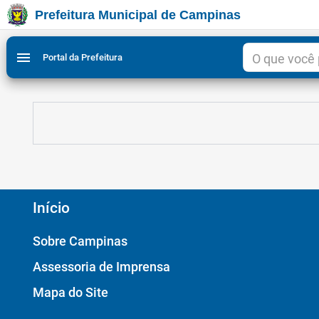
Prefeitura Municipal de Campinas
Ir para conteudo
Ir para menu do site da Prefeitura de Campinas
Ligar/Desligar contraste visual de tela para acessibili
1
2
menu
Portal da Prefeitura
Início
Sobre Campinas
Assessoria de Imprensa
Mapa do Site