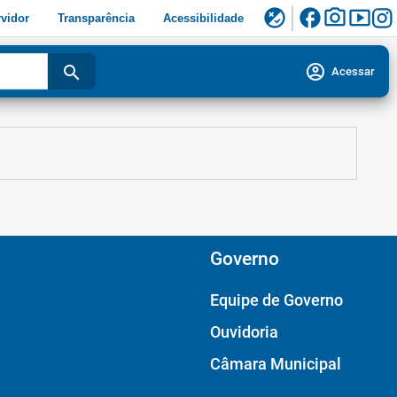
facebook
photo_camera
smart_display
flaky
vidor
Transparência
Acessibilidade
account_circle
search
Acessar
Governo
Equipe de Governo
Ouvidoria
Câmara Municipal