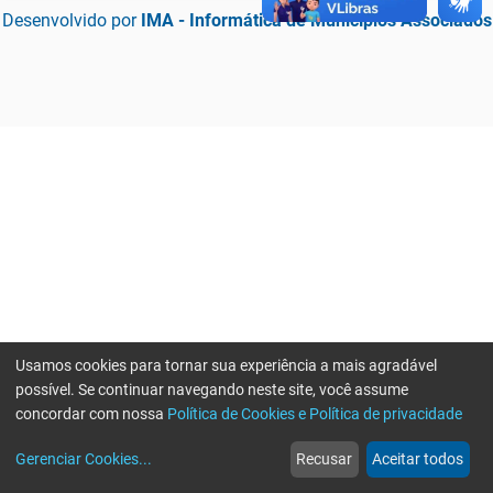
Desenvolvido por
IMA - Informática de Municípios Associados
Usamos cookies para tornar sua experiência a mais agradável
possível. Se continuar navegando neste site, você assume
concordar com nossa
Política de Cookies e Política de privacidade
home
build_circle
event
web
more_horiz
Erro ao enviar informações, por favor tente novamente
Gerenciar Cookies
...
Recusar
Aceitar todos
Início
Serviços
Eventos
Notícias
Mais