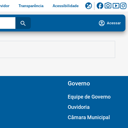
facebook
photo_camera
smart_display
flaky
vidor
Transparência
Acessibilidade
account_circle
search
Acessar
Governo
Equipe de Governo
Ouvidoria
Câmara Municipal