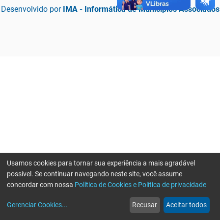
Desenvolvido por
IMA - Informática de Municípios Associados
Usamos cookies para tornar sua experiência a mais agradável
possível. Se continuar navegando neste site, você assume
concordar com nossa
Política de Cookies e Política de privacidade
home
build_circle
event
web
more_horiz
Erro ao enviar informações, por favor tente novamente
Gerenciar Cookies
...
Recusar
Aceitar todos
Início
Serviços
Eventos
Notícias
Mais