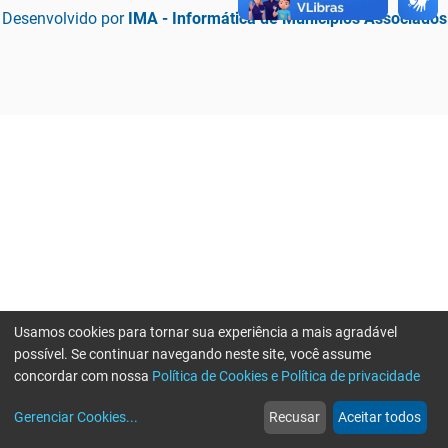
Desenvolvido por
IMA - Informática de Municípios Associados
Usamos cookies para tornar sua experiência a mais agradável
possível. Se continuar navegando neste site, você assume
concordar com nossa
Política de Cookies e Política de privacidade
home
build_circle
event
web
more_horiz
Erro ao enviar informações, por favor tente novamente
Gerenciar Cookies
...
Recusar
Aceitar todos
Início
Serviços
Eventos
Notícias
Mais