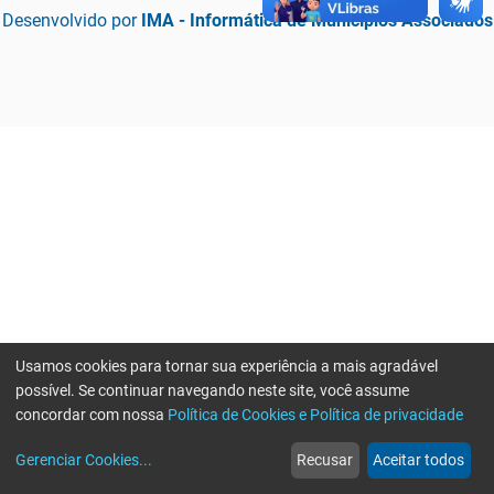
Desenvolvido por
IMA - Informática de Municípios Associados
Usamos cookies para tornar sua experiência a mais agradável
possível. Se continuar navegando neste site, você assume
concordar com nossa
Política de Cookies e Política de privacidade
home
build_circle
event
web
more_horiz
Erro ao enviar informações, por favor tente novamente
Gerenciar Cookies
...
Recusar
Aceitar todos
Início
Serviços
Eventos
Notícias
Mais