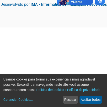
Desenvolvido por
IMA - Informática de Municípios Associados
Usamos cookies para tornar sua experiência a mais agradável
possível. Se continuar navegando neste site, você assume
concordar com nossa
Política de Cookies e Política de privacidade
home
build_circle
event
web
more_horiz
Erro ao enviar informações, por favor tente novamente
Gerenciar Cookies
...
Recusar
Aceitar todos
Início
Serviços
Eventos
Notícias
Mais