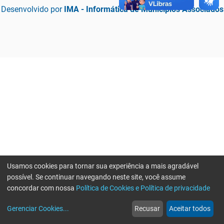
Desenvolvido por
IMA - Informática de Municípios Associados
Usamos cookies para tornar sua experiência a mais agradável
possível. Se continuar navegando neste site, você assume
concordar com nossa
Política de Cookies e Política de privacidade
home
build_circle
event
web
more_horiz
Erro ao enviar informações, por favor tente novamente
Gerenciar Cookies
...
Recusar
Aceitar todos
Início
Serviços
Eventos
Notícias
Mais