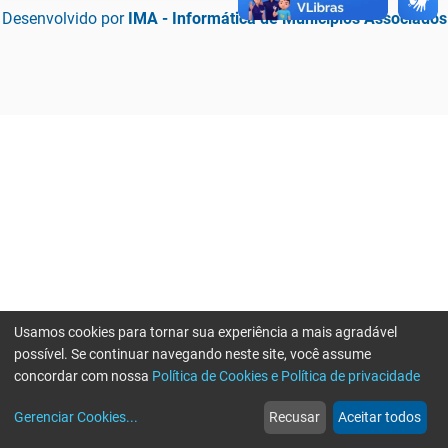
Desenvolvido por
IMA - Informática de Municípios Associados
Usamos cookies para tornar sua experiência a mais agradável
possível. Se continuar navegando neste site, você assume
concordar com nossa
Política de Cookies e Política de privacidade
home
build_circle
event
web
more_horiz
Erro ao enviar informações, por favor tente novamente
Gerenciar Cookies
...
Recusar
Aceitar todos
Início
Serviços
Eventos
Notícias
Mais